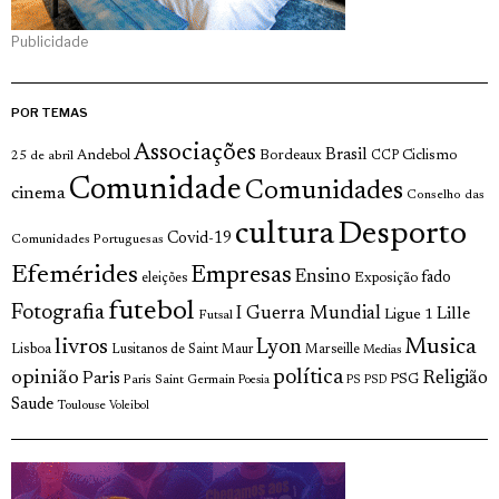
Publicidade
POR TEMAS
Associações
Brasil
Andebol
Bordeaux
Ciclismo
25 de abril
CCP
Comunidade
Comunidades
cinema
Conselho das
cultura
Desporto
Covid-19
Comunidades Portuguesas
Efemérides
Empresas
Ensino
fado
Exposição
eleições
futebol
Fotografia
I Guerra Mundial
Lille
Ligue 1
Futsal
livros
Musica
Lyon
Lisboa
Lusitanos de Saint Maur
Marseille
Medias
opinião
política
Religião
Paris
Paris Saint Germain
PSG
Poesia
PS
PSD
Saude
Toulouse
Voleibol