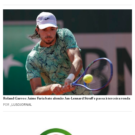
Roland Garros: Jaime Faria bate alemão Jan-Lennard Struff e passa à terceira ronda
POR
_LUSOJORNAL