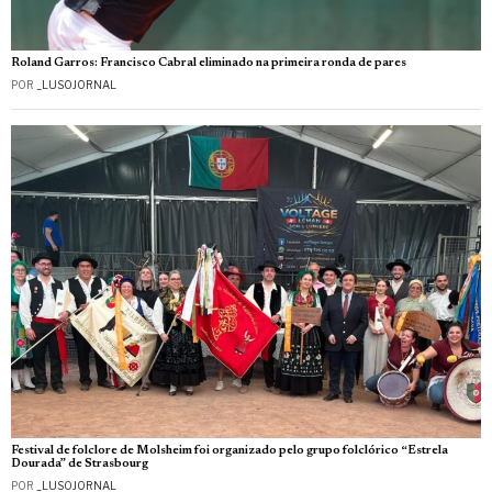
Roland Garros: Francisco Cabral eliminado na primeira ronda de pares
POR
_LUSOJORNAL
Festival de folclore de Molsheim foi organizado pelo grupo folclórico “Estrela
Dourada” de Strasbourg
POR
_LUSOJORNAL