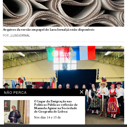
Arquivos da versão em papel do LusoJornal já estão disponíveis
POR
_LUSOJORNAL
NÃO PERCA
O Lugar da Emigração nas
Políticas Públicas: reflexão de
Manuela Aguiar na Sociedade
de Geografia de Lisboa
Nos dias 14 e 15 de