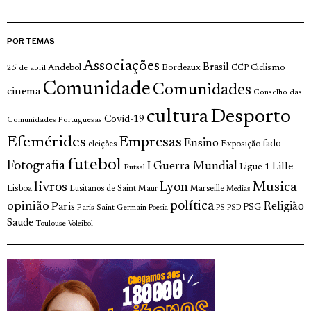
POR TEMAS
Associações
Brasil
Andebol
Bordeaux
Ciclismo
25 de abril
CCP
Comunidade
Comunidades
cinema
Conselho das
cultura
Desporto
Covid-19
Comunidades Portuguesas
Efemérides
Empresas
Ensino
fado
Exposição
eleições
futebol
Fotografia
I Guerra Mundial
Lille
Ligue 1
Futsal
livros
Musica
Lyon
Lisboa
Lusitanos de Saint Maur
Marseille
Medias
opinião
política
Religião
Paris
Paris Saint Germain
PSG
Poesia
PS
PSD
Saude
Toulouse
Voleibol