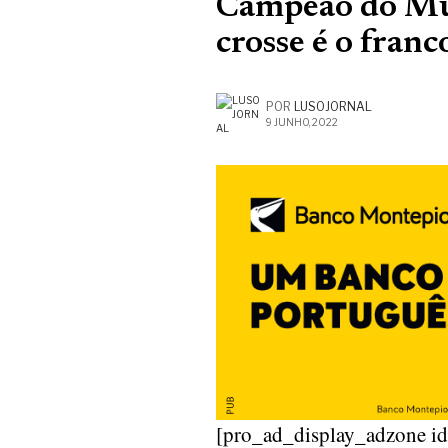
Campeão do Mun
crosse é o fran
POR
LUSOJORNAL
9 JUNHO, 2022
[pro_ad_display_adzone i