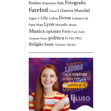
Fotografia
Ensino
fado
Exposição
futebol
I Guerra Mundial
Futsal
livros
Lille
Ligue 1
Lisboa
Lusitanos de
Lyon
Saint Maur
Marseille
Medias
Musica
opinião
Paris
Paris Saint
política
Germain
PSG
Poesia
PS
PSD
Religião
Saude
Toulouse
Voleibol