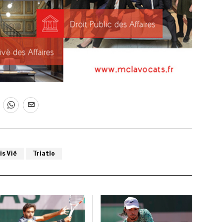
is Vié
Triatlo