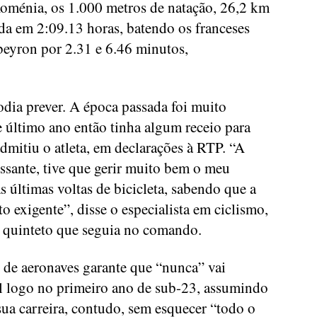
oménia, os 1.000 metros de natação, 26,2 km
ida em 2:09.13 horas, batendo os franceses
yron por 2.31 e 6.46 minutos,
odia prever. A época passada foi muito
e último ano então tinha algum receio para
dmitiu o atleta, em declarações à RTP. “A
essante, tive que gerir muito bem o meu
s últimas voltas de bicicleta, sabendo que a
o exigente”, disse o especialista em ciclismo,
 o quinteto que seguia no comando.
de aeronaves garante que “nunca” vai
al logo no primeiro ano de sub-23, assumindo
sua carreira, contudo, sem esquecer “todo o