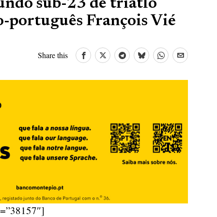
do sub-23 de triatlo
co-português François Vié
Share this
d=”38157″]