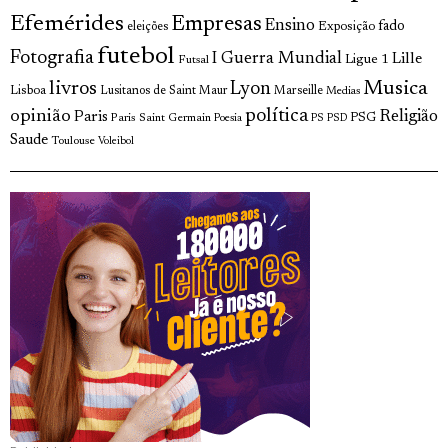
Efemérides
Empresas
Ensino
fado
Exposição
eleições
futebol
Fotografia
I Guerra Mundial
Lille
Ligue 1
Futsal
livros
Musica
Lyon
Lisboa
Lusitanos de Saint Maur
Marseille
Medias
opinião
política
Religião
Paris
Paris Saint Germain
PSG
Poesia
PS
PSD
Saude
Toulouse
Voleibol