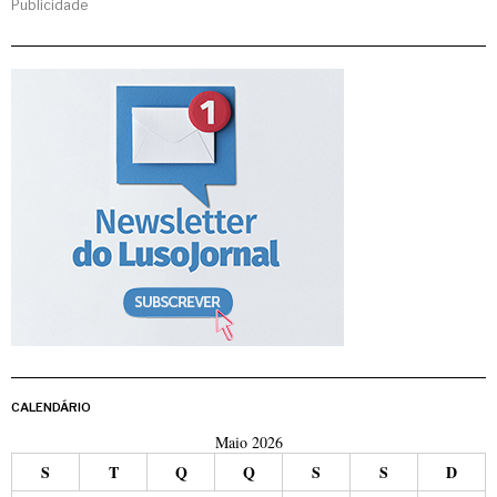
Publicidade
CALENDÁRIO
Maio 2026
S
T
Q
Q
S
S
D