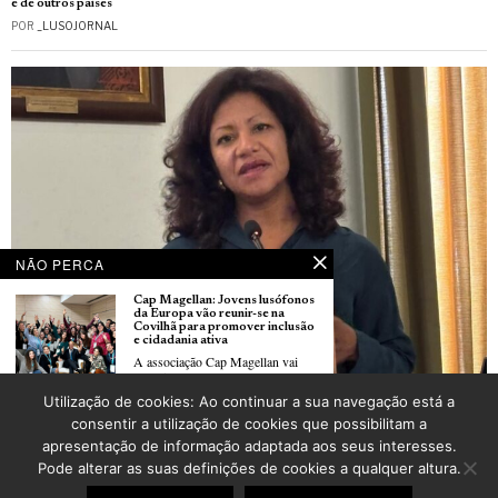
e de outros países
POR
_LUSOJORNAL
NÃO PERCA
Cap Magellan: Jovens lusófonos
da Europa vão reunir-se na
Covilhã para promover inclusão
e cidadania ativa
A associação Cap Magellan vai
organizar,
Edição, memória e migrações: Sandra Barradas, editora de livros sobre emigração
Utilização de cookies: Ao continuar a sua navegação está a
portuguesa
Dijon celebra as suas raízes: 27ª
consentir a utilização de cookies que possibilitam a
POR
ANTÓNIO MARRUCHO
Semana Cultural Luso-Francesa
apresentação de informação adaptada aos seus interesses.
arranca com grande dinamismo
Teve início este fim de semana,
Pode alterar as suas definições de cookies a qualquer altura.
©
2026
LusoJornal | Todos os direitos reservados