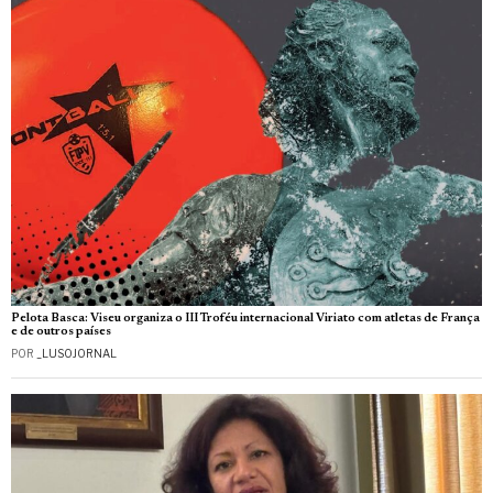
Pelota Basca: Viseu organiza o III Troféu internacional Viriato com atletas de França
e de outros países
POR
_LUSOJORNAL