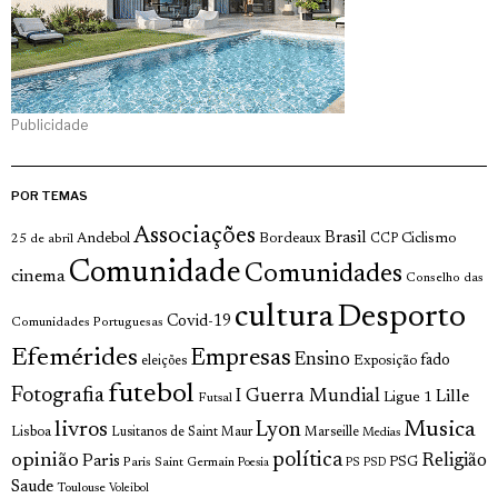
Publicidade
POR TEMAS
Associações
Brasil
Andebol
Bordeaux
Ciclismo
25 de abril
CCP
Comunidade
Comunidades
cinema
Conselho das
cultura
Desporto
Covid-19
Comunidades Portuguesas
Efemérides
Empresas
Ensino
fado
Exposição
eleições
futebol
Fotografia
I Guerra Mundial
Lille
Ligue 1
Futsal
livros
Musica
Lyon
Lisboa
Lusitanos de Saint Maur
Marseille
Medias
opinião
política
Religião
Paris
Paris Saint Germain
PSG
Poesia
PS
PSD
Saude
Toulouse
Voleibol