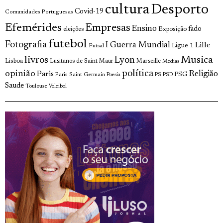
cultura
Desporto
Covid-19
Comunidades Portuguesas
Efemérides
Empresas
Ensino
fado
Exposição
eleições
futebol
Fotografia
I Guerra Mundial
Lille
Ligue 1
Futsal
livros
Musica
Lyon
Lisboa
Lusitanos de Saint Maur
Marseille
Medias
opinião
política
Religião
Paris
Paris Saint Germain
PSG
Poesia
PS
PSD
Saude
Toulouse
Voleibol