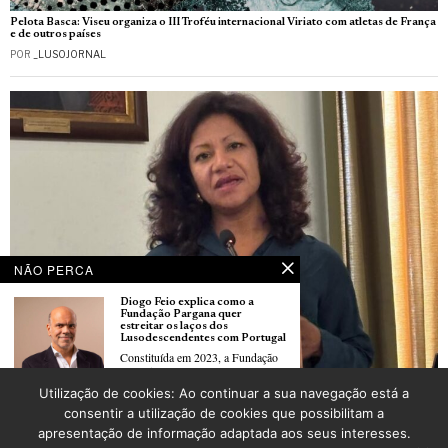
Pelota Basca: Viseu organiza o III Troféu internacional Viriato com atletas de França
e de outros países
POR
_LUSOJORNAL
NÃO PERCA
Diogo Feio explica como a
Fundação Pargana quer
estreitar os laços dos
Lusodescendentes com Portugal
Constituída em 2023, a Fundação
António
Edição, memória e migrações: Sandra Barradas, editora de livros sobre emigração
Utilização de cookies: Ao continuar a sua navegação está a
portuguesa
Les deux enfants français
consentir a utilização de cookies que possibilitam a
POR
ANTÓNIO MARRUCHO
abandonnés à Alcácer do Sal
apresentação de informação adaptada aos seus interesses.
vont retourner à Colmar