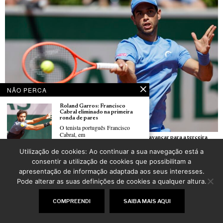
NÃO PERCA
Roland Garros: Francisco
Cabral eliminado na primeira
ronda de pares
O tenista português Francisco
Cabral, em
Roland Garros: Nuno Borges iguala melhor prestação ao avançar para a terceira
ronda
Utilização de cookies: Ao continuar a sua navegação está a
POR
_LUSOJORNAL
Roland Garros: Jaime Faria bate
consentir a utilização de cookies que possibilitam a
alemão Jan-Lennard Struff e
apresentação de informação adaptada aos seus interesses.
passa à terceira ronda
O ‘qualifier’ Jaime Faria, número
Pode alterar as suas definições de cookies a qualquer altura.
dois
COMPREENDI
SAIBA MAIS AQUI