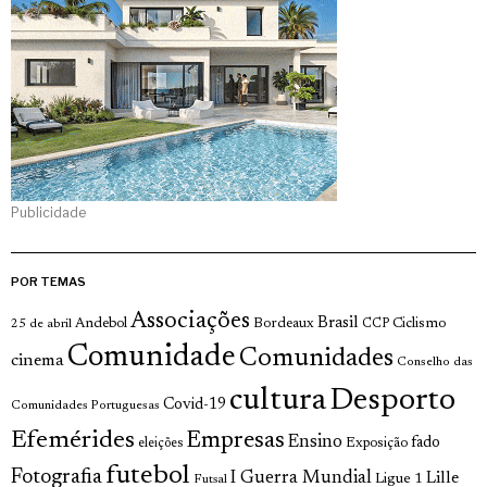
Publicidade
POR TEMAS
Associações
Brasil
Andebol
Bordeaux
Ciclismo
25 de abril
CCP
Comunidade
Comunidades
cinema
Conselho das
cultura
Desporto
Covid-19
Comunidades Portuguesas
Efemérides
Empresas
Ensino
fado
Exposição
eleições
futebol
Fotografia
I Guerra Mundial
Lille
Ligue 1
Futsal