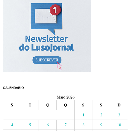
CALENDÁRIO
Maio 2026
S
T
Q
Q
S
S
D
1
2
3
4
5
6
7
8
9
10