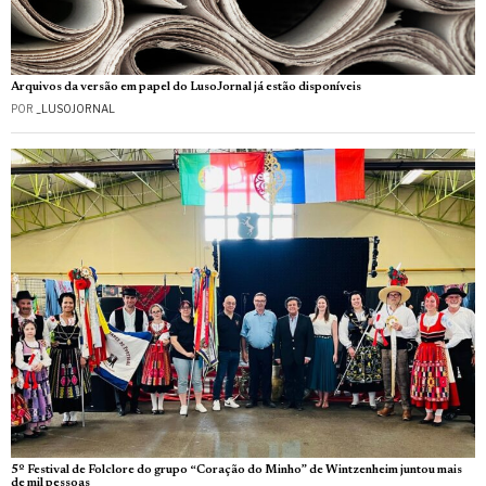
Arquivos da versão em papel do LusoJornal já estão disponíveis
POR
_LUSOJORNAL
5º Festival de Folclore do grupo “Coração do Minho” de Wintzenheim juntou mais
de mil pessoas