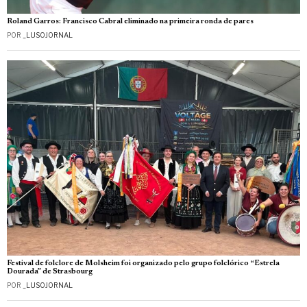
Roland Garros: Francisco Cabral eliminado na primeira ronda de pares
POR
_LUSOJORNAL
Festival de folclore de Molsheim foi organizado pelo grupo folclórico “Estrela
Dourada” de Strasbourg
POR
_LUSOJORNAL