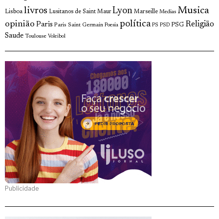
livros
Musica
Lyon
Lisboa
Lusitanos de Saint Maur
Marseille
Medias
opinião
política
Religião
Paris
Paris Saint Germain
PSG
Poesia
PS
PSD
Saude
Toulouse
Voleibol
Publicidade