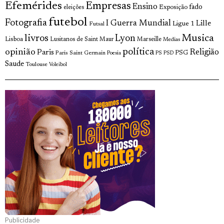
Efemérides
Empresas
Ensino
fado
Exposição
eleições
futebol
Fotografia
I Guerra Mundial
Lille
Ligue 1
Futsal
livros
Musica
Lyon
Lisboa
Lusitanos de Saint Maur
Marseille
Medias
opinião
política
Religião
Paris
Paris Saint Germain
PSG
Poesia
PS
PSD
Saude
Toulouse
Voleibol
Publicidade