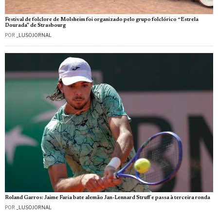
Festival de folclore de Molsheim foi organizado pelo grupo folclórico “Estrela
Dourada” de Strasbourg
POR
_LUSOJORNAL
Roland Garros: Jaime Faria bate alemão Jan-Lennard Struff e passa à terceira ronda
POR
_LUSOJORNAL