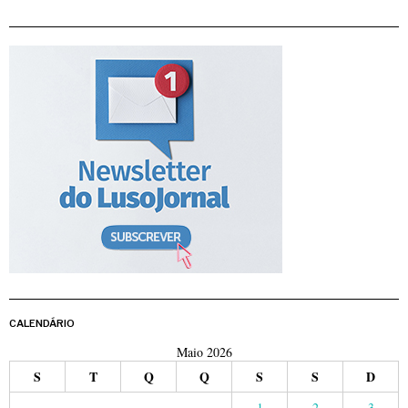
CALENDÁRIO
Maio 2026
S
T
Q
Q
S
S
D
1
2
3