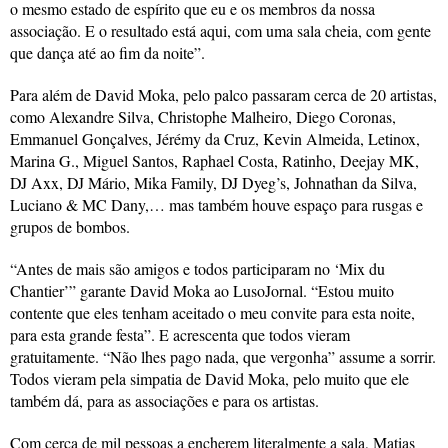
o mesmo estado de espírito que eu e os membros da nossa
associação. E o resultado está aqui, com uma sala cheia, com gente
que dança até ao fim da noite”.
Para além de David Moka, pelo palco passaram cerca de 20 artistas,
como Alexandre Silva, Christophe Malheiro, Diego Coronas,
Emmanuel Gonçalves, Jérémy da Cruz, Kevin Almeida, Letinox,
Marina G., Miguel Santos, Raphael Costa, Ratinho, Deejay MK,
DJ Axx, DJ Mário, Mika Family, DJ Dyeg’s, Johnathan da Silva,
Luciano & MC Dany,… mas também houve espaço para rusgas e
grupos de bombos.
“Antes de mais são amigos e todos participaram no ‘Mix du
Chantier’” garante David Moka ao LusoJornal. “Estou muito
contente que eles tenham aceitado o meu convite para esta noite,
para esta grande festa”. E acrescenta que todos vieram
gratuitamente. “Não lhes pago nada, que vergonha” assume a sorrir.
Todos vieram pela simpatia de David Moka, pelo muito que ele
também dá, para as associações e para os artistas.
Com cerca de mil pessoas a encherem literalmente a sala, Matias