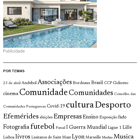
Publicidade
POR TEMAS
Associações
Brasil
Andebol
Bordeaux
Ciclismo
25 de abril
CCP
Comunidade
Comunidades
cinema
Conselho das
cultura
Desporto
Covid-19
Comunidades Portuguesas
Efemérides
Empresas
Ensino
fado
Exposição
eleições
futebol
Fotografia
I Guerra Mundial
Lille
Ligue 1
Futsal
livros
Musica
Lyon
Lisboa
Lusitanos de Saint Maur
Marseille
Medias