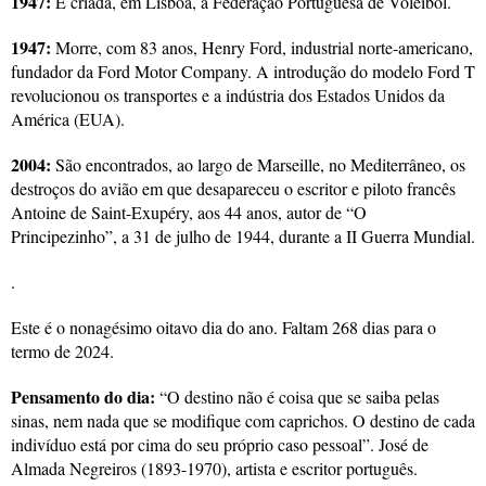
1947:
É criada, em Lisboa, a Federação Portuguesa de Voleibol.
1947:
Morre, com 83 anos, Henry Ford, industrial norte-americano,
fundador da Ford Motor Company. A introdução do modelo Ford T
revolucionou os transportes e a indústria dos Estados Unidos da
América (EUA).
2004:
São encontrados, ao largo de Marseille, no Mediterrâneo, os
destroços do avião em que desapareceu o escritor e piloto francês
Antoine de Saint-Exupéry, aos 44 anos, autor de “O
Principezinho”, a 31 de julho de 1944, durante a II Guerra Mundial.
.
Este é o nonagésimo oitavo dia do ano. Faltam 268 dias para o
termo de 2024.
Pensamento do dia:
“O destino não é coisa que se saiba pelas
sinas, nem nada que se modifique com caprichos. O destino de cada
indivíduo está por cima do seu próprio caso pessoal”. José de
Almada Negreiros (1893-1970), artista e escritor português.