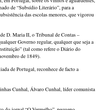
i, em Portugal, sobre os vinhos e aguardentes,
nado de “Subsídio Literário”, para a
ubsistência das escolas menores, que vigorou
de D. Maria II, o Tribunal de Contas –
qualquer Governo regular, qualquer que seja a
nstituição” (tal como refere o Diário do
 novembro de 1849).
liada de Portugal, reconhece de facto a
inhas Cunhal, Álvaro Cunhal, líder comunista
ro do jornal “O Vermelho”, pequeno