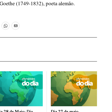
. Goethe (1749-1832), poeta alemão.
ia 28 de Maio: Dia
Dia 27 de maio