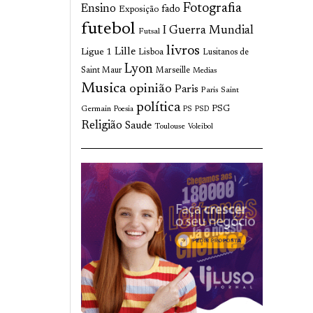
Fotografia
Ensino
fado
Exposição
futebol
I Guerra Mundial
Futsal
livros
Lille
Ligue 1
Lisboa
Lusitanos de
Lyon
Saint Maur
Marseille
Medias
Musica
opinião
Paris
Paris Saint
política
Germain
PSG
Poesia
PS
PSD
Religião
Saude
Toulouse
Voleibol