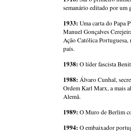
semanário editado por um g
1933:
Uma carta do Papa Pi
Manuel Gonçalves Cerejeira
Ação Católica Portuguesa, 
país.
1938:
O líder fascista Beni
1988:
Álvaro Cunhal, secre
Ordem Karl Marx, a mais al
Alemã.
1989:
O Muro de Berlim co
1994:
O embaixador portug