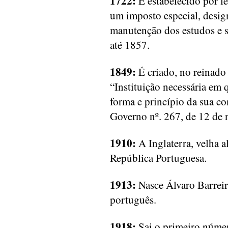
1722:
É estabelecido por le
um imposto especial, desig
manutenção dos estudos e s
até 1857.
1849:
É criado, no reinado 
“Instituição necessária em 
forma e princípio da sua co
Governo nº. 267, de 12 de
1910:
A Inglaterra, velha a
República Portuguesa.
1913:
Nasce Álvaro Barreir
português.
1918:
Sai o primeiro núme