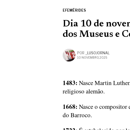
EFEMÉRIDES
Dia 10 de nove
dos Museus e C
POR
_LUSOJORNAL
10 NOVEMBRO, 2025
1483:
Nasce Martin Luther,
religioso alemão.
1668:
Nasce o compositor e
do Barroco.