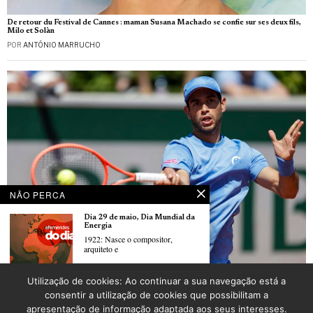
De retour du Festival de Cannes : maman Susana Machado se confie sur ses deux fils,
Milo et Solàn
POR
ANTÓNIO MARRUCHO
NÃO PERCA
Dia 29 de maio, Dia Mundial da
Energia
1922: Nasce o compositor,
arquiteto e
Roland Garros: Nuno Borges iguala melhor prestação ao avançar para a terceira
Utilização de cookies: Ao continuar a sua navegação está a
ronda
Dia 28 de Maio: Dia Mundial da
consentir a utilização de cookies que possibilitam a
POR
_LUSOJORNAL
Saúde da Mulher
apresentação de informação adaptada aos seus interesses.