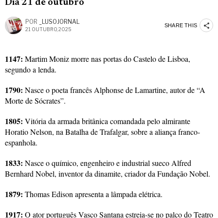
Dia 21 de outubro
POR
_LUSOJORNAL
SHARE THIS
21 OUTUBRO, 2025
1147:
Martim Moniz morre nas portas do Castelo de Lisboa,
segundo a lenda.
1790:
Nasce o poeta francês Alphonse de Lamartine, autor de “A
Morte de Sócrates”.
1805:
Vitória da armada britânica comandada pelo almirante
Horatio Nelson, na Batalha de Trafalgar, sobre a aliança franco-
espanhola.
1833:
Nasce o químico, engenheiro e industrial sueco Alfred
Bernhard Nobel, inventor da dinamite, criador da Fundação Nobel.
1879:
Thomas Edison apresenta a lâmpada elétrica.
1917:
O ator português Vasco Santana estreia-se no palco do Teatro