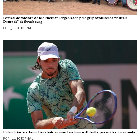
Festival de folclore de Molsheim foi organizado pelo grupo folclórico “Estrela
Dourada” de Strasbourg
POR
_LUSOJORNAL
Roland Garros: Jaime Faria bate alemão Jan-Lennard Struff e passa à terceira ronda
POR
_LUSOJORNAL