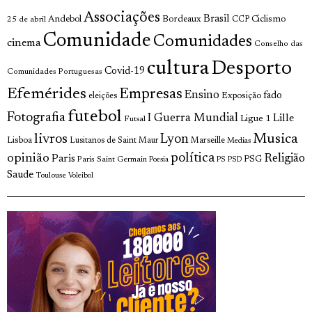
Associações
Brasil
Andebol
Bordeaux
Ciclismo
25 de abril
CCP
Comunidade
Comunidades
cinema
Conselho das
cultura
Desporto
Covid-19
Comunidades Portuguesas
Efemérides
Empresas
Ensino
fado
Exposição
eleições
futebol
Fotografia
I Guerra Mundial
Lille
Ligue 1
Futsal
livros
Musica
Lyon
Lisboa
Lusitanos de Saint Maur
Marseille
Medias
opinião
política
Religião
Paris
Paris Saint Germain
PSG
Poesia
PS
PSD
Saude
Toulouse
Voleibol