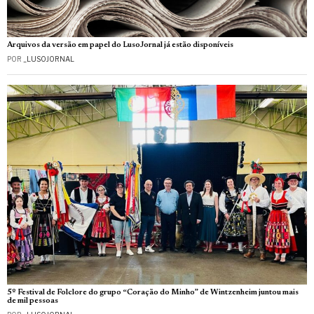
Arquivos da versão em papel do LusoJornal já estão disponíveis
POR
_LUSOJORNAL
5º Festival de Folclore do grupo “Coração do Minho” de Wintzenheim juntou mais
de mil pessoas