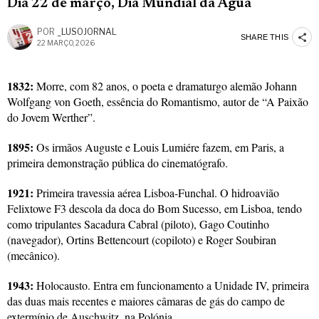
Dia 22 de março, Dia Mundial da Água
POR
_LUSOJORNAL
SHARE THIS
22 MARÇO, 2026
1832:
Morre, com 82 anos, o poeta e dramaturgo alemão Johann
Wolfgang von Goeth, essência do Romantismo, autor de “A Paixão
do Jovem Werther”.
1895:
Os irmãos Auguste e Louis Lumiére fazem, em Paris, a
primeira demonstração pública do cinematógrafo.
1921:
Primeira travessia aérea Lisboa-Funchal. O hidroavião
Felixtowe F3 descola da doca do Bom Sucesso, em Lisboa, tendo
como tripulantes Sacadura Cabral (piloto), Gago Coutinho
(navegador), Ortins Bettencourt (copiloto) e Roger Soubiran
(mecânico).
1943:
Holocausto. Entra em funcionamento a Unidade IV, primeira
das duas mais recentes e maiores câmaras de gás do campo de
extermínio de Auschwitz, na Polónia.