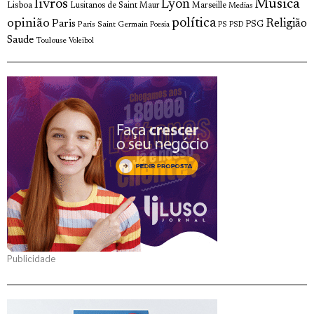
livros
Musica
Lyon
Lisboa
Lusitanos de Saint Maur
Marseille
Medias
opinião
política
Religião
Paris
Paris Saint Germain
PSG
Poesia
PS
PSD
Saude
Toulouse
Voleibol
Publicidade