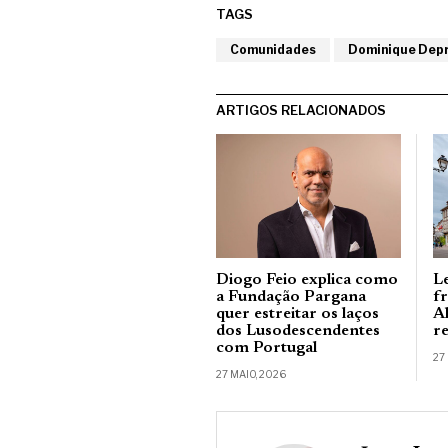
TAGS
Comunidades
Dominique Depr
ARTIGOS RELACIONADOS
Diogo Feio explica como
L
a Fundação Pargana
f
quer estreitar os laços
A
dos Lusodescendentes
r
com Portugal
27
27 MAIO, 2026