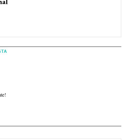
nal
STA
te!