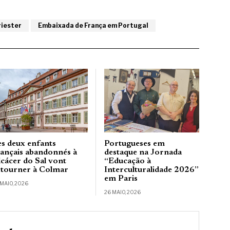
iester
Embaixada de França em Portugal
es deux enfants
Portugueses em
rançais abandonnés à
destaque na Jornada
lcácer do Sal vont
“Educação à
etourner à Colmar
Interculturalidade 2026”
em Paris
 MAIO, 2026
26 MAIO, 2026