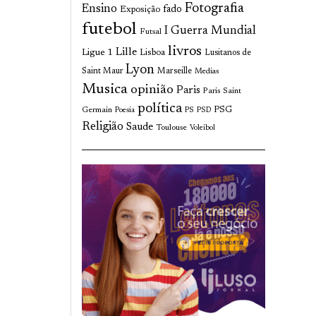
Fotografia
Ensino
fado
Exposição
futebol
I Guerra Mundial
Futsal
livros
Lille
Ligue 1
Lisboa
Lusitanos de
Lyon
Saint Maur
Marseille
Medias
Musica
opinião
Paris
Paris Saint
política
Germain
PSG
Poesia
PS
PSD
Religião
Saude
Toulouse
Voleibol