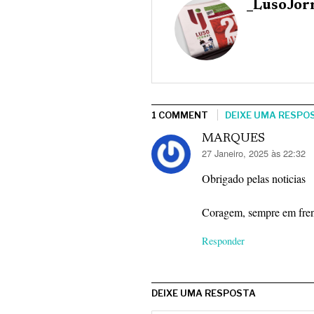
_LusoJor
1 COMMENT
DEIXE UMA RESPO
MARQUES
diz:
27 Janeiro, 2025 às 22:32
Obrigado pelas noticias
Coragem, sempre em fren
Responder
DEIXE UMA RESPOSTA