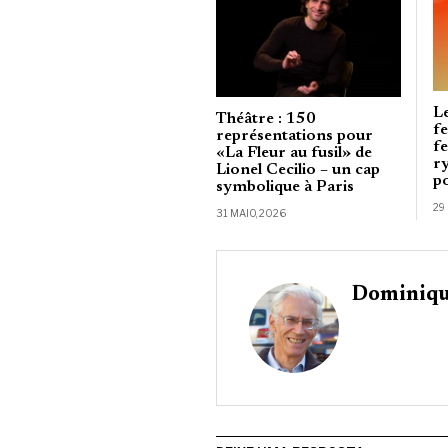
Le
Théâtre : 150
fe
représentations pour
f
«La Fleur au fusil» de
r
Lionel Cecilio – un cap
p
symbolique à Paris
29
31 MAIO, 2026
Dominiqu