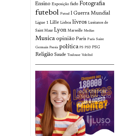
Fotografia
Ensino
fado
Exposição
futebol
I Guerra Mundial
Futsal
livros
Lille
Ligue 1
Lisboa
Lusitanos de
Lyon
Saint Maur
Marseille
Medias
Musica
opinião
Paris
Paris Saint
política
Germain
PSG
Poesia
PS
PSD
Religião
Saude
Toulouse
Voleibol