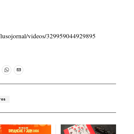
/lusojornal/videos/329959044929895
ros