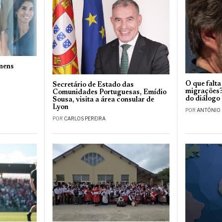
omens
O que falta
Secretário de Estado das
migrações?
Comunidades Portuguesas, Emídio
do diálogo c
Sousa, visita a área consular de
Lyon
POR
ANTÓNIO
POR
CARLOS PEREIRA