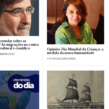
 estudar sobre as
 As migrações no centro
ultural e científico
Opinião: Dia Mundial da Criança: a
medida da nossa humanidade
 MARRUCHO
POR
SYLVIE DAS DORES