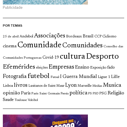
Publicidade
POR TEMAS
Associações
Brasil
Andebol
Bordeaux
Ciclismo
25 de abril
CCP
Comunidade
Comunidades
cinema
Conselho das
cultura
Desporto
Covid-19
Comunidades Portuguesas
Efemérides
Empresas
Ensino
fado
Exposição
eleições
futebol
Fotografia
I Guerra Mundial
Lille
Ligue 1
Futsal
livros
Musica
Lyon
Lisboa
Lusitanos de Saint Maur
Marseille
Medias
opinião
política
Religião
Paris
Paris Saint Germain
PSG
Poesia
PS
PSD
Saude
Toulouse
Voleibol