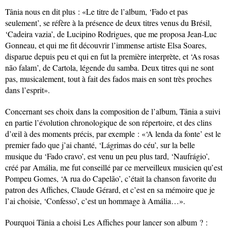
Tânia nous en dit plus : «Le titre de l’album, ‘Fado et pas
seulement’, se réfère à la présence de deux titres venus du Brésil,
‘Cadeira vazia’, de Lucipino Rodrigues, que me proposa Jean-Luc
Gonneau, et qui me fit découvrir l’immense artiste Elsa Soares,
disparue depuis peu et qui en fut la première interprète, et ‘As rosas
não falam’, de Cartola, légende du samba. Deux titres qui ne sont
pas, musicalement, tout à fait des fados mais en sont très proches
dans l’esprit».
Concernant ses choix dans la composition de l’album, Tânia a suivi
en partie l’évolution chronologique de son répertoire, et des clins
d’œil à des moments précis, par exemple : «‘A lenda da fonte’ est le
premier fado que j’ai chanté, ‘Lágrimas do céu’, sur la belle
musique du ‘Fado cravo’, est venu un peu plus tard, ‘Naufrágio’,
créé par Amália, me fut conseillé par ce merveilleux musicien qu’est
Pompeu Gomes, ‘A rua do Capelão’, c’était la chanson favorite du
patron des Affiches, Claude Gérard, et c’est en sa mémoire que je
l’ai choisie, ‘Confesso’, c’est un hommage à Amália…».
Pourquoi Tânia a choisi Les Affiches pour lancer son album ? :