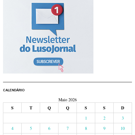
CALENDÁRIO
Maio 2026
S
T
Q
Q
S
S
D
1
2
3
4
5
6
7
8
9
10