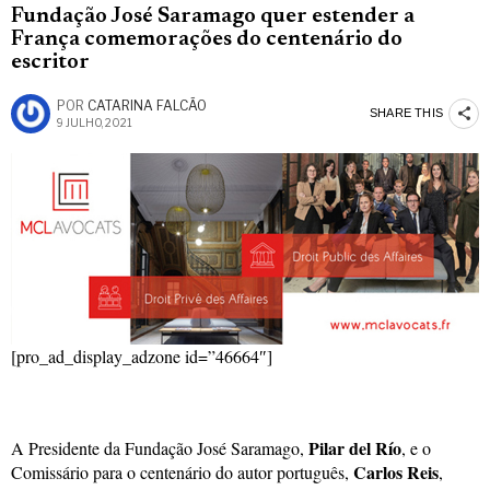
Fundação José Saramago quer estender a
França comemorações do centenário do
escritor
POR
CATARINA FALCÃO
SHARE THIS
9 JULHO, 2021
[pro_ad_display_adzone id=”46664″]
Pilar del Río
A Presidente da Fundação José Saramago,
, e o
Carlos Reis
Comissário para o centenário do autor português,
,