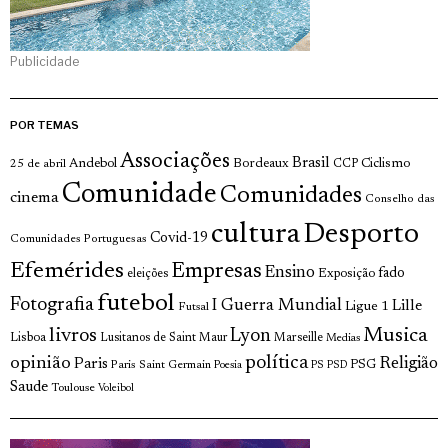
Publicidade
POR TEMAS
Associações
Brasil
Andebol
Bordeaux
Ciclismo
25 de abril
CCP
Comunidade
Comunidades
cinema
Conselho das
cultura
Desporto
Covid-19
Comunidades Portuguesas
Efemérides
Empresas
Ensino
fado
Exposição
eleições
futebol
Fotografia
I Guerra Mundial
Lille
Ligue 1
Futsal
livros
Musica
Lyon
Lisboa
Lusitanos de Saint Maur
Marseille
Medias
opinião
política
Religião
Paris
Paris Saint Germain
PSG
Poesia
PS
PSD
Saude
Toulouse
Voleibol