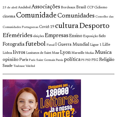
Associações
Brasil
Andebol
Bordeaux
Ciclismo
25 de abril
CCP
Comunidade
Comunidades
cinema
Conselho das
cultura
Desporto
Covid-19
Comunidades Portuguesas
Efemérides
Empresas
Ensino
fado
Exposição
eleições
futebol
Fotografia
I Guerra Mundial
Lille
Ligue 1
Futsal
livros
Musica
Lyon
Lisboa
Lusitanos de Saint Maur
Marseille
Medias
opinião
política
Religião
Paris
Paris Saint Germain
PSG
Poesia
PS
PSD
Saude
Toulouse
Voleibol