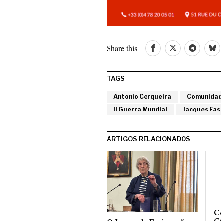
Share this
TAGS
Antonio Cerqueira
Comunida
II Guerra Mundial
Jacques Fas
ARTIGOS RELACIONADOS
C