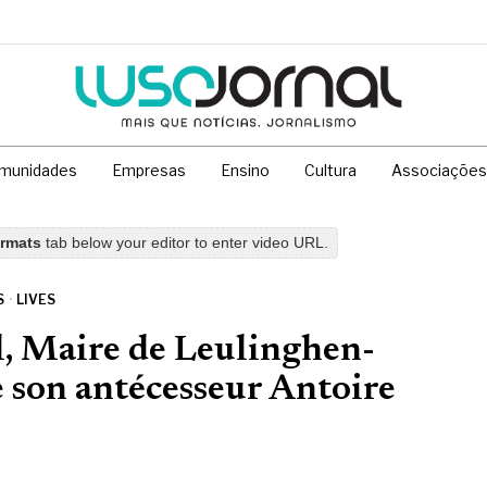
munidades
Empresas
Ensino
Cultura
Associações
ormats
tab below your editor to enter video URL.
S
·
LIVES
l, Maire de Leulinghen-
e son antécesseur Antoire