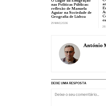
C
O Lugar da Emigração
a
nas Políticas Públicas:
E
reflexão de Manuela
A
Aguiar na Sociedade de
C
Geografia de Lisboa
e
29 MAIO, 2026
28
António 
DEIXE UMA RESPOSTA