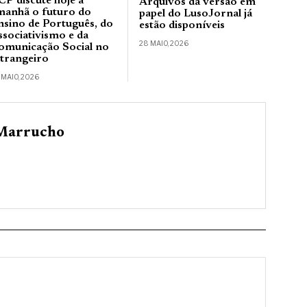
CP discute hoje a
Arquivos da versão em
manhã o futuro do
papel do LusoJornal já
nsino de Português, do
estão disponíveis
ssociativismo e da
28 MAIO, 2026
omunicação Social no
strangeiro
 MAIO, 2026
Marrucho