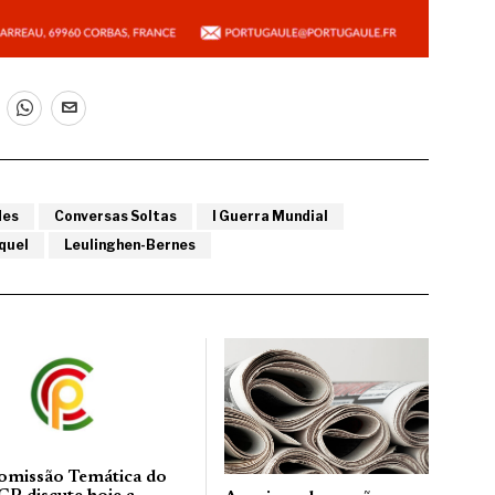
des
Conversas Soltas
I Guerra Mundial
quel
Leulinghen-Bernes
omissão Temática do