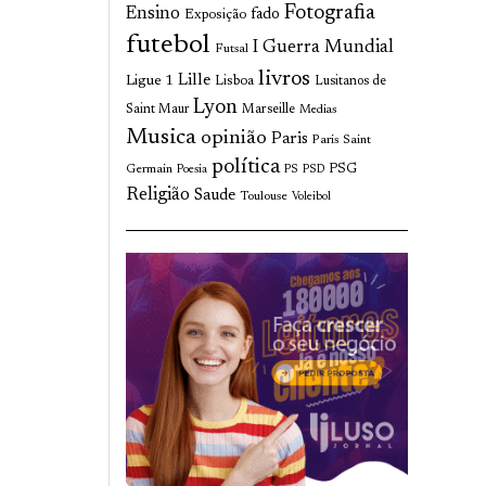
Fotografia
Ensino
fado
Exposição
futebol
I Guerra Mundial
Futsal
livros
Lille
Ligue 1
Lisboa
Lusitanos de
Lyon
Saint Maur
Marseille
Medias
Musica
opinião
Paris
Paris Saint
política
Germain
PSG
Poesia
PS
PSD
Religião
Saude
Toulouse
Voleibol