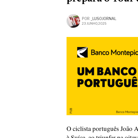
POR
_LUSOJORNAL
23 JUNHO, 2025
O ciclista português João
à Suíça, ao triunfar na oit