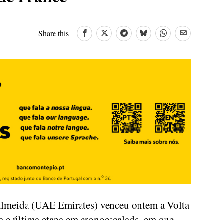
Share this
 Almeida (UAE Emirates) venceu ontem a Volta
ava e última etapa em cronoescalada, em que