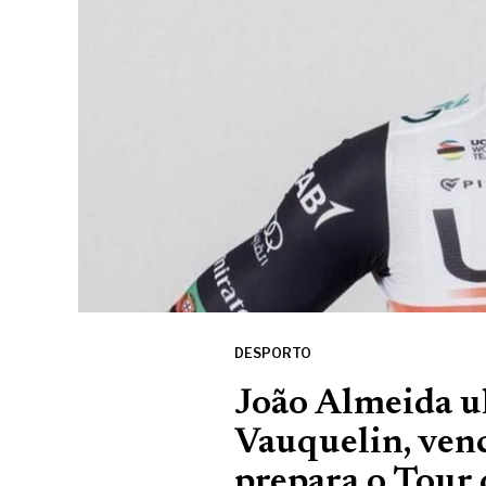
DESPORTO
João Almeida u
Vauquelin, venc
prepara o Tour 