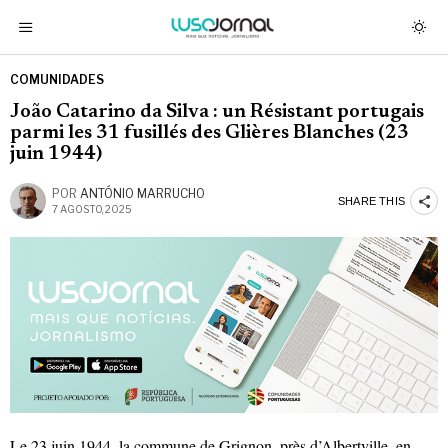
COMUNIDADES
João Catarino da Silva : un Résistant portugais
parmi les 31 fusillés des Glières Blanches (23
juin 1944)
POR
ANTÓNIO MARRUCHO
SHARE THIS
7 AGOSTO, 2025
Le 23 juin 1944, la commune de Grignon, près d’Albertville, en