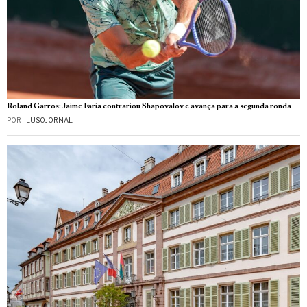
Roland Garros: Jaime Faria contrariou Shapovalov e avança para a segunda ronda
POR
_LUSOJORNAL