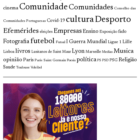
Comunidade
Comunidades
cinema
Conselho das
cultura
Desporto
Covid-19
Comunidades Portuguesas
Efemérides
Empresas
Ensino
fado
Exposição
eleições
futebol
Fotografia
I Guerra Mundial
Lille
Ligue 1
Futsal
livros
Musica
Lyon
Lisboa
Lusitanos de Saint Maur
Marseille
Medias
opinião
política
Religião
Paris
Paris Saint Germain
PSG
Poesia
PS
PSD
Saude
Toulouse
Voleibol