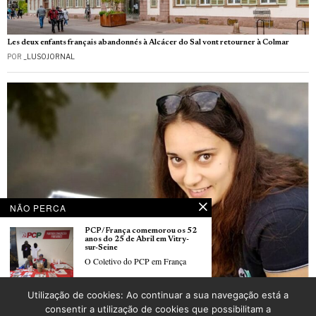
Les deux enfants français abandonnés à Alcácer do Sal vont retourner à Colmar
POR
_LUSOJORNAL
NÃO PERCA
PCP/França comemorou os 52
anos do 25 de Abril em Vitry-
sur-Seine
O Coletivo do PCP em França
Trois talents d’origine portugaise distingués dans le classement Choiseul Hauts-de-
Utilização de cookies: Ao continuar a sua navegação está a
France
PCP organiza “Arraial da
consentir a utilização de cookies que possibilitam a
POR
ANTÓNIO MARRUCHO
Liberdade” em Vitry-sur-Seine