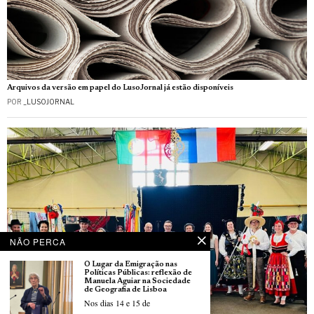
Arquivos da versão em papel do LusoJornal já estão disponíveis
POR
_LUSOJORNAL
NÃO PERCA
O Lugar da Emigração nas
Políticas Públicas: reflexão de
Manuela Aguiar na Sociedade
de Geografia de Lisboa
Nos dias 14 e 15 de