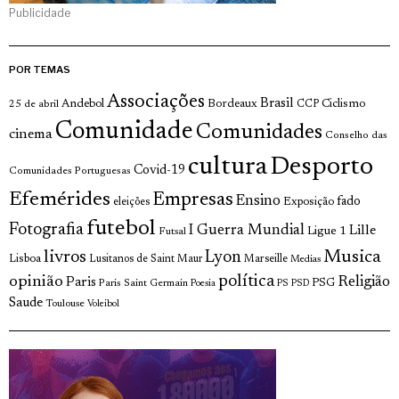
Publicidade
POR TEMAS
Associações
Brasil
Andebol
Bordeaux
Ciclismo
25 de abril
CCP
Comunidade
Comunidades
cinema
Conselho das
cultura
Desporto
Covid-19
Comunidades Portuguesas
Efemérides
Empresas
Ensino
fado
Exposição
eleições
futebol
Fotografia
I Guerra Mundial
Lille
Ligue 1
Futsal
livros
Musica
Lyon
Lisboa
Lusitanos de Saint Maur
Marseille
Medias
opinião
política
Religião
Paris
Paris Saint Germain
PSG
Poesia
PS
PSD
Saude
Toulouse
Voleibol