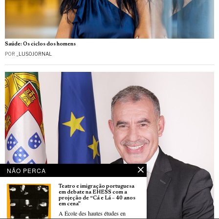
Saúde: Os ciclos dos homens
POR
_LUSOJORNAL
NÃO PERCA
Teatro e imigração portuguesa
em debate na EHESS com a
projeção de “Cá e Lá – 40 anos
em cena”
A École des hautes études en