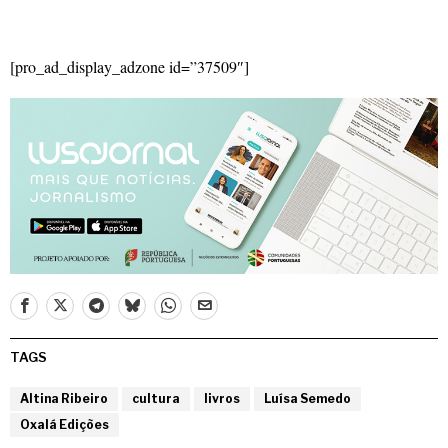
[pro_ad_display_adzone id=”37509″]
TAGS
Altina Ribeiro
cultura
livros
Luísa Semedo
Oxalá Edições