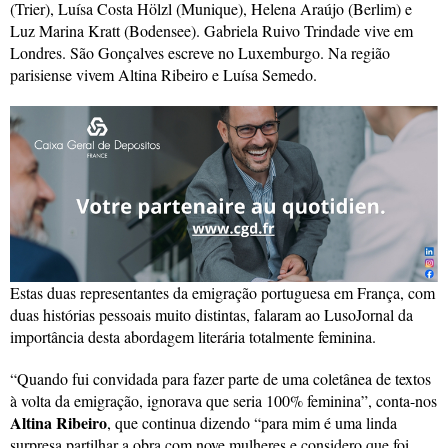
(Trier), Luísa Costa Hölzl (Munique), Helena Araújo (Berlim) e
Luz Marina Kratt (Bodensee). Gabriela Ruivo Trindade vive em
Londres. São Gonçalves escreve no Luxemburgo. Na região
parisiense vivem Altina Ribeiro e Luísa Semedo.
Estas duas representantes da emigração portuguesa em França, com
duas histórias pessoais muito distintas, falaram ao LusoJornal da
importância desta abordagem literária totalmente feminina.
“Quando fui convidada para fazer parte de uma coletânea de textos
à volta da emigração, ignorava que seria 100% feminina”, conta-nos
Altina Ribeiro
, que continua dizendo “para mim é uma linda
surpresa partilhar a obra com nove mulheres e considero que foi