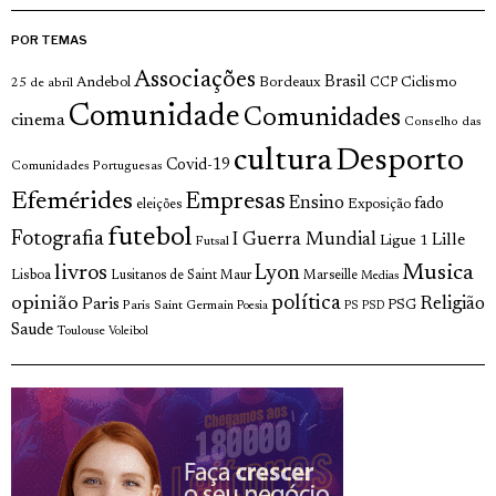
POR TEMAS
Associações
Brasil
Andebol
Bordeaux
Ciclismo
25 de abril
CCP
Comunidade
Comunidades
cinema
Conselho das
cultura
Desporto
Covid-19
Comunidades Portuguesas
Efemérides
Empresas
Ensino
fado
Exposição
eleições
futebol
Fotografia
I Guerra Mundial
Lille
Ligue 1
Futsal
Musica
livros
Lyon
Lisboa
Lusitanos de Saint Maur
Marseille
Medias
política
opinião
Religião
Paris
Paris Saint Germain
PSG
Poesia
PS
PSD
Saude
Toulouse
Voleibol