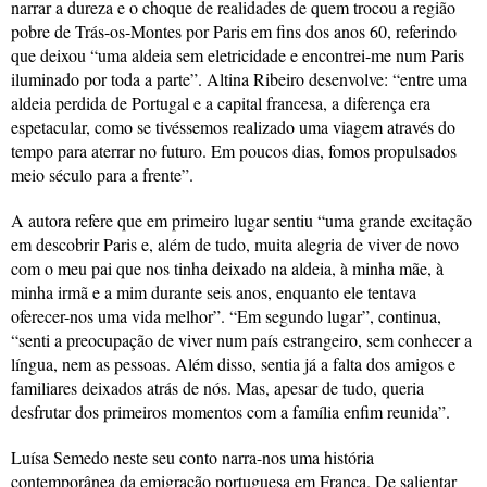
narrar a dureza e o choque de realidades de quem trocou a região
pobre de Trás-os-Montes por Paris em fins dos anos 60, referindo
que deixou “uma aldeia sem eletricidade e encontrei-me num Paris
iluminado por toda a parte”. Altina Ribeiro desenvolve: “entre uma
aldeia perdida de Portugal e a capital francesa, a diferença era
espetacular, como se tivéssemos realizado uma viagem através do
tempo para aterrar no futuro. Em poucos dias, fomos propulsados
meio século para a frente”.
A autora refere que em primeiro lugar sentiu “uma grande excitação
em descobrir Paris e, além de tudo, muita alegria de viver de novo
com o meu pai que nos tinha deixado na aldeia, à minha mãe, à
minha irmã e a mim durante seis anos, enquanto ele tentava
oferecer-nos uma vida melhor”. “Em segundo lugar”, continua,
“senti a preocupação de viver num país estrangeiro, sem conhecer a
língua, nem as pessoas. Além disso, sentia já a falta dos amigos e
familiares deixados atrás de nós. Mas, apesar de tudo, queria
desfrutar dos primeiros momentos com a família enfim reunida”.
Luísa Semedo neste seu conto narra-nos uma história
contemporânea da emigração portuguesa em França. De salientar