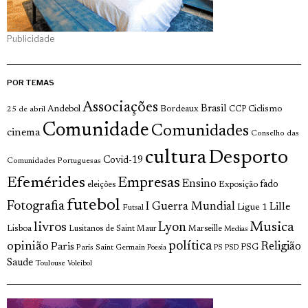
Publicidade
POR TEMAS
Associações
Brasil
Andebol
Bordeaux
Ciclismo
25 de abril
CCP
Comunidade
Comunidades
cinema
Conselho das
cultura
Desporto
Covid-19
Comunidades Portuguesas
Efemérides
Empresas
Ensino
fado
Exposição
eleições
futebol
Fotografia
I Guerra Mundial
Lille
Ligue 1
Futsal
livros
Musica
Lyon
Lisboa
Lusitanos de Saint Maur
Marseille
Medias
opinião
política
Religião
Paris
Paris Saint Germain
PSG
Poesia
PS
PSD
Saude
Toulouse
Voleibol