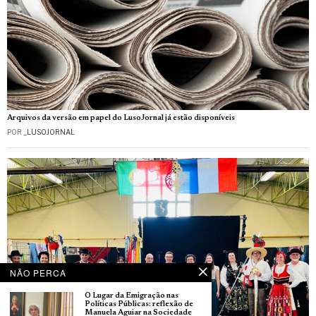
Arquivos da versão em papel do LusoJornal já estão disponíveis
POR
_LUSOJORNAL
NÃO PERCA
O Lugar da Emigração nas
Políticas Públicas: reflexão de
Manuela Aguiar na Sociedade