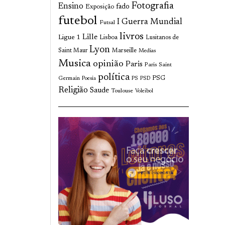
Fotografia
Ensino
fado
Exposição
futebol
I Guerra Mundial
Futsal
livros
Lille
Ligue 1
Lisboa
Lusitanos de
Lyon
Saint Maur
Marseille
Medias
Musica
opinião
Paris
Paris Saint
política
Germain
PSG
Poesia
PS
PSD
Religião
Saude
Toulouse
Voleibol