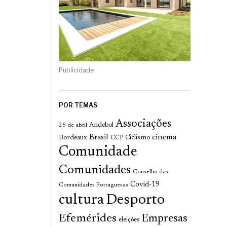
Publicidade
POR TEMAS
Associações
Andebol
25 de abril
cinema
Brasil
Bordeaux
Ciclismo
CCP
Comunidade
Comunidades
Conselho das
Covid-19
Comunidades Portuguesas
cultura
Desporto
Efemérides
Empresas
eleições