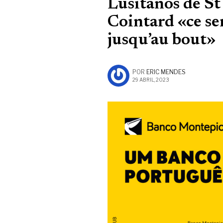
Lusitanos de S
Cointard «ce se
jusqu’au bout»
POR
ERIC MENDES
29 ABRIL, 2023