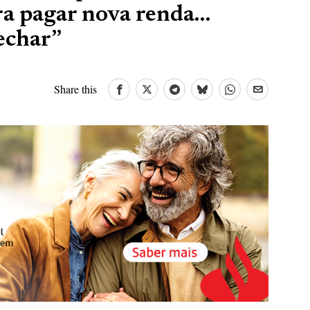
ra pagar nova renda…
fechar”
Share this