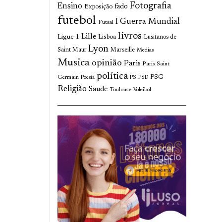
Fotografia
Ensino
fado
Exposição
futebol
I Guerra Mundial
Futsal
livros
Lille
Ligue 1
Lisboa
Lusitanos de
Lyon
Saint Maur
Marseille
Medias
Musica
opinião
Paris
Paris Saint
política
Germain
PSG
Poesia
PS
PSD
Religião
Saude
Toulouse
Voleibol