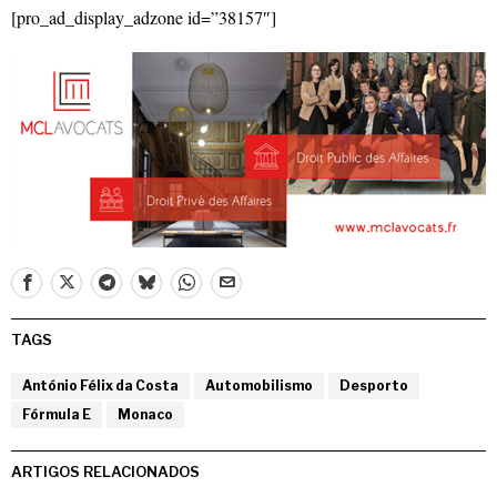
[pro_ad_display_adzone id=”38157″]
TAGS
António Félix da Costa
Automobilismo
Desporto
Fórmula E
Monaco
ARTIGOS RELACIONADOS