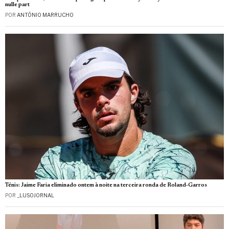
nulle part
POR
ANTÓNIO MARRUCHO
Ténis: Jaime Faria eliminado ontem à noite na terceira ronda de Roland-Garros
POR
_LUSOJORNAL