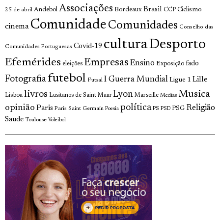
Associações
Brasil
Andebol
Bordeaux
Ciclismo
25 de abril
CCP
Comunidade
Comunidades
cinema
Conselho das
cultura
Desporto
Covid-19
Comunidades Portuguesas
Efemérides
Empresas
Ensino
fado
Exposição
eleições
futebol
Fotografia
I Guerra Mundial
Lille
Ligue 1
Futsal
livros
Musica
Lyon
Lisboa
Lusitanos de Saint Maur
Marseille
Medias
opinião
política
Religião
Paris
Paris Saint Germain
PSG
Poesia
PS
PSD
Saude
Toulouse
Voleibol