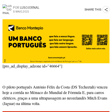
POR
LUSOJORNAL
SHARE THIS
8 MAIO, 2021
[pro_ad_display_adzone id=”46664″]
O piloto português António Félix da Costa (DS Techeetah) venceu
hoje a corrida no Mónaco do Mundial de Fórmula E, para carros
elétricos, graças a uma ultrapassagem ao neozelandês Mitch Evans
(Jaguar) na última volta.