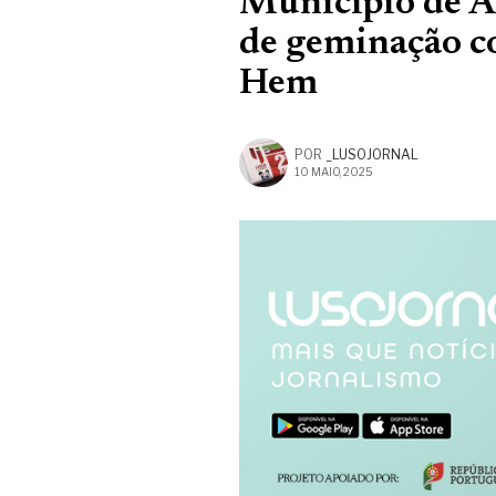
Município de Al
de geminação c
Hem
POR
_LUSOJORNAL
10 MAIO, 2025