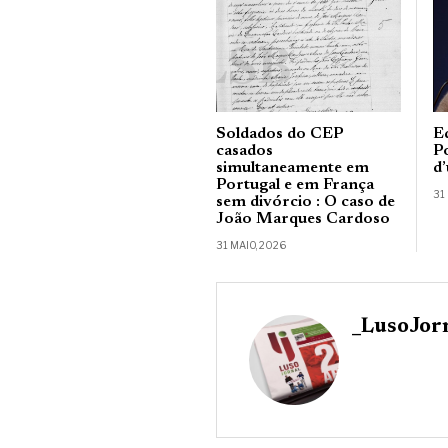
Soldados do CEP
E
casados
Po
simultaneamente em
d
Portugal e em França
31
sem divórcio : O caso de
João Marques Cardoso
31 MAIO, 2026
_LusoJor