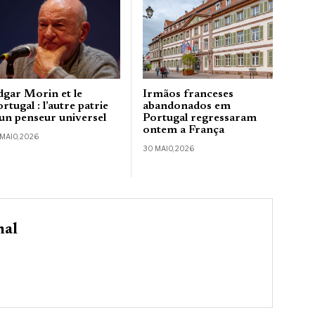
dgar Morin et le
Irmãos franceses
rtugal : l’autre patrie
abandonados em
’un penseur universel
Portugal regressaram
ontem a França
 MAIO, 2026
30 MAIO, 2026
nal