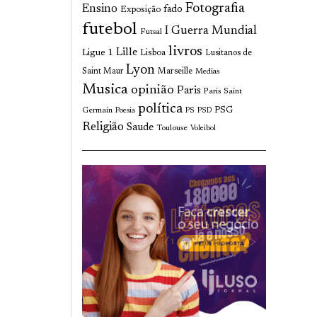
Fotografia
Ensino
fado
Exposição
futebol
I Guerra Mundial
Futsal
livros
Lille
Ligue 1
Lisboa
Lusitanos de
Lyon
Saint Maur
Marseille
Medias
Musica
opinião
Paris
Paris Saint
política
Germain
PSG
Poesia
PS
PSD
Religião
Saude
Toulouse
Voleibol