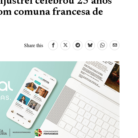
justrel celebrou 25 anos
om comuna francesa de
Share this