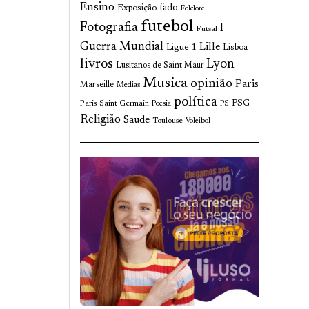
Ensino
fado
Exposição
Folclore
futebol
Fotografia
I
Futsal
Guerra Mundial
Lille
Ligue 1
Lisboa
livros
Lyon
Lusitanos de Saint Maur
Musica
opinião
Paris
Marseille
Medias
política
Paris Saint Germain
PSG
Poesia
PS
Religião
Saude
Toulouse
Voleibol