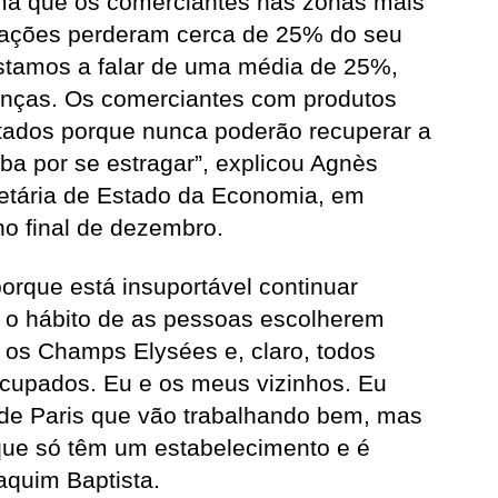
ma que os comerciantes nas zonas mais
tações perderam cerca de 25% do seu
stamos a falar de uma média de 25%,
nças. Os comerciantes com produtos
etados porque nunca poderão recuperar a
a por se estragar”, explicou Agnès
etária de Estado da Economia, em
o final de dezembro.
porque está insuportável continuar
o o hábito de as pessoas escolherem
 os Champs Elysées e, claro, todos
cupados. Eu e os meus vizinhos. Eu
 de Paris que vão trabalhando bem, mas
 que só têm um estabelecimento e é
aquim Baptista.