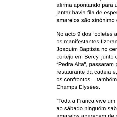
afirma apontando para 
jantar havia fila de esp
amarelos são sinónimo d
No acto 9 dos “coletes 
os manifestantes fizera
Joaquim Baptista no c
cortejo em Bercy, junto
“Pedra Alta”, passaram 
restaurante da cadeia e
os confrontos – também 
Champs Elysées.
“Toda a França vive um 
ao sábado ninguém sabe
amarelos aparecem de su