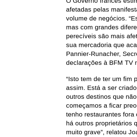
O Governo francês esti
afetadas pelas manifes
volume de negócios. “E
mas com grandes difere
perecíveis são mais af
sua mercadoria que acab
Pannier-Runacher, Secr
declarações à BFM TV n
“Isto tem de ter um fim 
assim. Está a ser criad
outros destinos que não
começamos a ficar preo
tenho restaurantes fora
há outros proprietários
muito grave”, relatou Jo