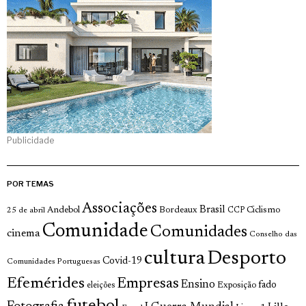
Publicidade
POR TEMAS
Associações
Brasil
Andebol
Bordeaux
Ciclismo
25 de abril
CCP
Comunidade
Comunidades
cinema
Conselho das
cultura
Desporto
Covid-19
Comunidades Portuguesas
Efemérides
Empresas
Ensino
fado
Exposição
eleições