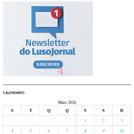
CALENDÁRIO
Maio 2026
S
T
Q
Q
S
S
D
1
2
3
4
5
6
7
8
9
10