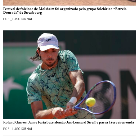
Festival de folclore de Molsheim foi organizado pelo grupo folclórico “Estrela
Dourada” de Strasbourg
POR
_LUSOJORNAL
Roland Garros: Jaime Faria bate alemão Jan-Lennard Struff e passa à terceira ronda
POR
_LUSOJORNAL