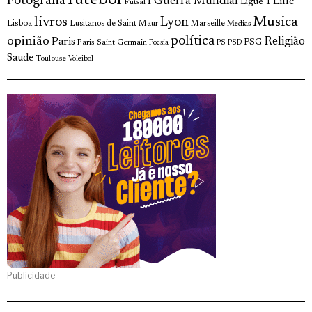
futebol
Fotografia
I Guerra Mundial
Lille
Ligue 1
Futsal
livros
Musica
Lyon
Lisboa
Lusitanos de Saint Maur
Marseille
Medias
opinião
política
Religião
Paris
Paris Saint Germain
PSG
Poesia
PS
PSD
Saude
Toulouse
Voleibol
Publicidade