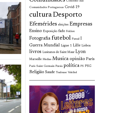
Comunidades
Conselho das
Covid-19
Comunidades Portuguesas
cultura
Desporto
Efemérides
Empresas
eleições
Ensino
fado
Exposição
Folclore
futebol
Fotografia
I
Futsal
Guerra Mundial
Lille
Ligue 1
Lisboa
livros
Lyon
Lusitanos de Saint Maur
Musica
opinião
Paris
Marseille
Medias
política
Paris Saint Germain
PSG
Poesia
PS
Religião
Saude
Toulouse
Voleibol