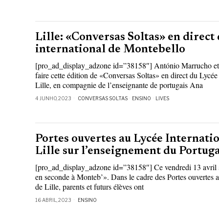
Lille: «Conversas Soltas» en direct
international de Montebello
[pro_ad_display_adzone id=”38158″] António Marrucho et 
faire cette édition de «Conversas Soltas» en direct du Lycée
Lille, en compagnie de l’enseignante de portugais Ana
4 JUNHO, 2023
CONVERSAS SOLTAS
·
ENSINO
·
LIVES
Portes ouvertes au Lycée Internati
Lille sur l’enseignement du Portuga
[pro_ad_display_adzone id=”38158″] Ce vendredi 13 avril s’
en seconde à Monteb’». Dans le cadre des Portes ouvertes 
de Lille, parents et futurs élèves ont
16 ABRIL, 2023
ENSINO