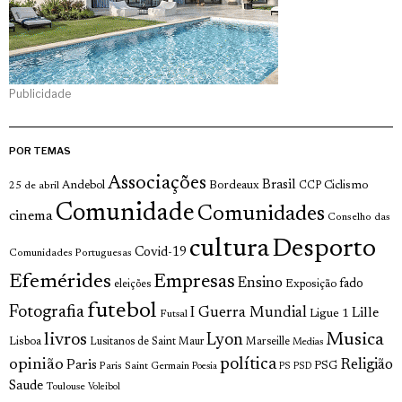
Publicidade
POR TEMAS
Associações
Brasil
Andebol
Bordeaux
Ciclismo
25 de abril
CCP
Comunidade
Comunidades
cinema
Conselho das
cultura
Desporto
Covid-19
Comunidades Portuguesas
Efemérides
Empresas
Ensino
fado
Exposição
eleições
futebol
Fotografia
I Guerra Mundial
Lille
Ligue 1
Futsal
livros
Musica
Lyon
Lisboa
Lusitanos de Saint Maur
Marseille
Medias
opinião
política
Religião
Paris
Paris Saint Germain
PSG
Poesia
PS
PSD
Saude
Toulouse
Voleibol