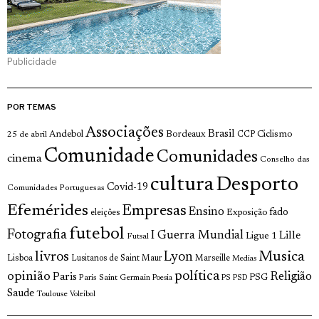
Publicidade
POR TEMAS
Associações
Brasil
Andebol
Bordeaux
Ciclismo
25 de abril
CCP
Comunidade
Comunidades
cinema
Conselho das
cultura
Desporto
Covid-19
Comunidades Portuguesas
Efemérides
Empresas
Ensino
fado
Exposição
eleições
futebol
Fotografia
I Guerra Mundial
Lille
Ligue 1
Futsal
livros
Musica
Lyon
Lisboa
Lusitanos de Saint Maur
Marseille
Medias
opinião
política
Religião
Paris
Paris Saint Germain
PSG
Poesia
PS
PSD
Saude
Toulouse
Voleibol