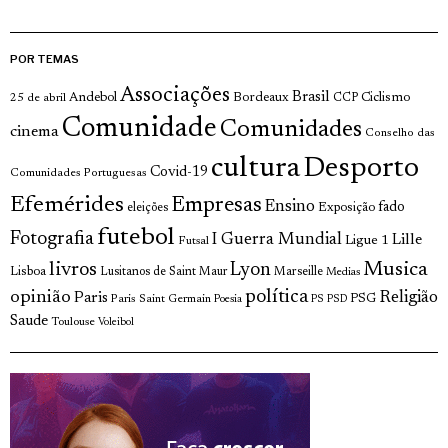
POR TEMAS
Associações
Brasil
Andebol
Bordeaux
Ciclismo
25 de abril
CCP
Comunidade
Comunidades
cinema
Conselho das
cultura
Desporto
Covid-19
Comunidades Portuguesas
Efemérides
Empresas
Ensino
fado
Exposição
eleições
futebol
Fotografia
I Guerra Mundial
Lille
Ligue 1
Futsal
livros
Musica
Lyon
Lisboa
Lusitanos de Saint Maur
Marseille
Medias
opinião
política
Religião
Paris
Paris Saint Germain
PSG
Poesia
PS
PSD
Saude
Toulouse
Voleibol