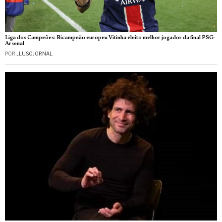
Liga dos Campeões: Bicampeão europeu Vitinha eleito melhor jogador da final PSG-
Arsenal
POR
_LUSOJORNAL