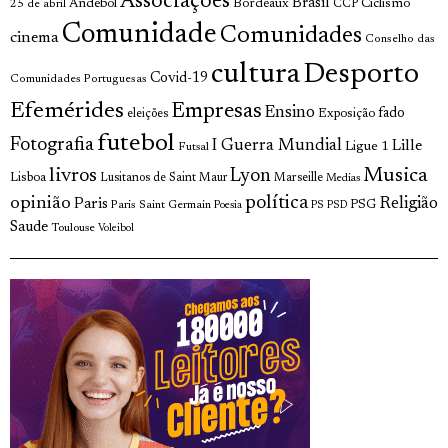
Associações
Brasil
Andebol
Bordeaux
Ciclismo
25 de abril
CCP
Comunidade
Comunidades
cinema
Conselho das
cultura
Desporto
Covid-19
Comunidades Portuguesas
Efemérides
Empresas
Ensino
fado
Exposição
eleições
futebol
Fotografia
I Guerra Mundial
Lille
Ligue 1
Futsal
livros
Musica
Lyon
Lisboa
Lusitanos de Saint Maur
Marseille
Medias
opinião
política
Religião
Paris
Paris Saint Germain
PSG
Poesia
PS
PSD
Saude
Toulouse
Voleibol