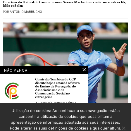
De retour du Festival de Cannes : maman Susana Machado se confie sur ses deux fils,
Milo et Solàn
POR
ANTÓNIO MARRUCHO
NÃO PERCA
Comissão Temática do CCP
discute hoje a amanhã o futuro
do Ensino de Português, do
Associativismo e da
Comunicação Social no
estrangeiro
A Comissão Temática sobre o
Ensino
Roland Garros: Nuno Borges iguala melhor prestação ao avançar para a terceira
Utilização de cookies: Ao continuar a sua navegação está a
ronda
Arquivos da versão em papel do
consentir a utilização de cookies que possibilitam a
POR
_LUSOJORNAL
LusoJornal já estão disponíveis
apresentação de informação adaptada aos seus interesses.
O LusoJornal disponibiliza a partir
Pode alterar as suas definições de cookies a qualquer altura.
de