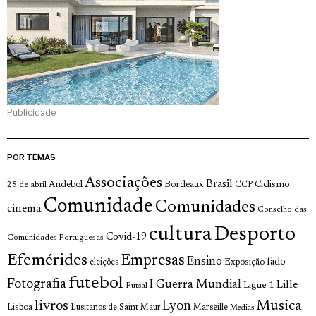
Publicidade
POR TEMAS
Associações
Brasil
Andebol
Bordeaux
Ciclismo
25 de abril
CCP
Comunidade
Comunidades
cinema
Conselho das
cultura
Desporto
Covid-19
Comunidades Portuguesas
Efemérides
Empresas
Ensino
fado
Exposição
eleições
futebol
Fotografia
I Guerra Mundial
Lille
Ligue 1
Futsal
livros
Musica
Lyon
Lisboa
Lusitanos de Saint Maur
Marseille
Medias