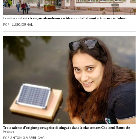
Les deux enfants français abandonnés à Alcácer do Sal vont retourner à Colmar
POR
_LUSOJORNAL
Trois talents d’origine portugaise distingués dans le classement Choiseul Hauts-de-
France
POR
ANTÓNIO MARRUCHO