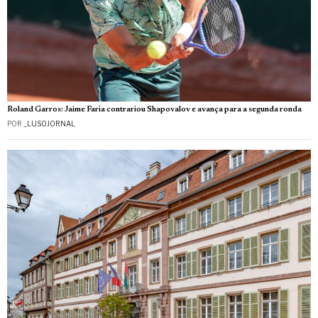
Roland Garros: Jaime Faria contrariou Shapovalov e avança para a segunda ronda
POR
_LUSOJORNAL