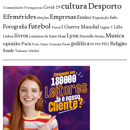
cultura
Desporto
Covid-19
Comunidades Portuguesas
Efemérides
Empresas
Ensino
fado
Exposição
eleições
futebol
Fotografia
I Guerra Mundial
Lille
Ligue 1
Futsal
livros
Musica
Lyon
Lisboa
Lusitanos de Saint Maur
Marseille
Medias
opinião
política
Religião
Paris
Paris Saint Germain
PSG
Poesia
PS
PSD
Saude
Toulouse
Voleibol