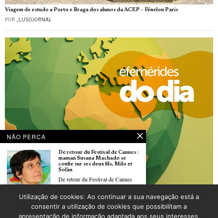
Viagem de estudo a Porto e Braga dos alunos da ACEP – Fénelon Paris
POR
_LUSOJORNAL
NÃO PERCA
De retour du Festival de Cannes :
maman Susana Machado se
confie sur ses deux fils, Milo et
Solàn
De retour du Festival de Cannes
Utilização de cookies: Ao continuar a sua navegação está a
Dia 27 de maio
Edição, memória e migrações:
consentir a utilização de cookies que possibilitam a
POR
_LUSOJORNAL
Sandra Barradas, editora de
apresentação de informação adaptada aos seus interesses.
livros sobre emigração