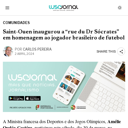
COMUNIDADES
Saint-Ouen inaugurou a “rue du Dr Sócrates”
em homenagem ao jogador brasileiro de futebol
POR
CARLOS PEREIRA
SHARE THIS
2 ABRIL, 2024
Amélie
A Ministra francesa dos Deportos e dos Jogos Olímpicos,
Oudéa-Castéra
, participou este sábado, dia 30 de março, na