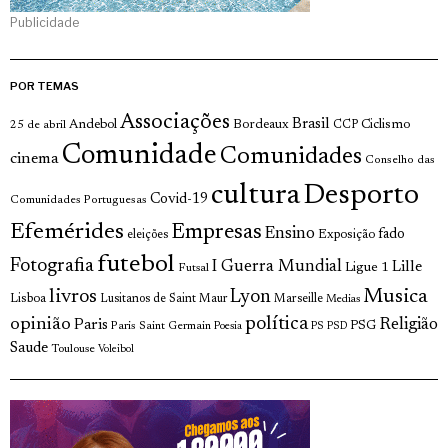
Publicidade
POR TEMAS
Associações
Brasil
Andebol
Bordeaux
Ciclismo
25 de abril
CCP
Comunidade
Comunidades
cinema
Conselho das
cultura
Desporto
Covid-19
Comunidades Portuguesas
Efemérides
Empresas
Ensino
fado
Exposição
eleições
futebol
Fotografia
I Guerra Mundial
Lille
Ligue 1
Futsal
livros
Musica
Lyon
Lisboa
Lusitanos de Saint Maur
Marseille
Medias
opinião
política
Religião
Paris
Paris Saint Germain
PSG
Poesia
PS
PSD
Saude
Toulouse
Voleibol