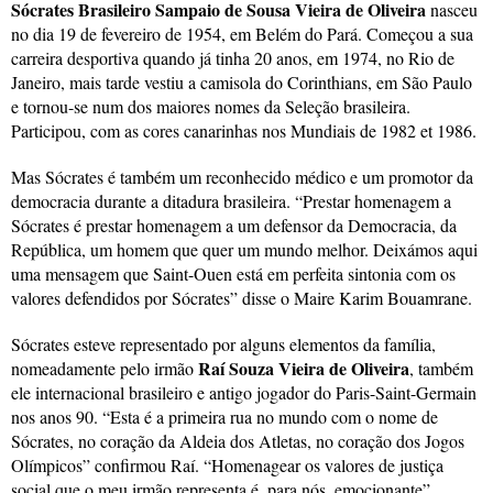
Sócrates Brasileiro Sampaio de Sousa Vieira de Oliveira
nasceu
no dia 19 de fevereiro de 1954, em Belém do Pará. Começou a sua
carreira desportiva quando já tinha 20 anos, em 1974, no Rio de
Janeiro, mais tarde vestiu a camisola do Corinthians, em São Paulo
e tornou-se num dos maiores nomes da Seleção brasileira.
Participou, com as cores canarinhas nos Mundiais de 1982 et 1986.
Mas Sócrates é também um reconhecido médico e um promotor da
democracia durante a ditadura brasileira. “Prestar homenagem a
Sócrates é prestar homenagem a um defensor da Democracia, da
República, um homem que quer um mundo melhor. Deixámos aqui
uma mensagem que Saint-Ouen está em perfeita sintonia com os
valores defendidos por Sócrates” disse o Maire Karim Bouamrane.
Sócrates esteve representado por alguns elementos da família,
Raí Souza Vieira de Oliveira
nomeadamente pelo irmão
, também
ele internacional brasileiro e antigo jogador do Paris-Saint-Germain
nos anos 90. “Esta é a primeira rua no mundo com o nome de
Sócrates, no coração da Aldeia dos Atletas, no coração dos Jogos
Olímpicos” confirmou Raí. “Homenagear os valores de justiça
social que o meu irmão representa é, para nós, emocionante”.