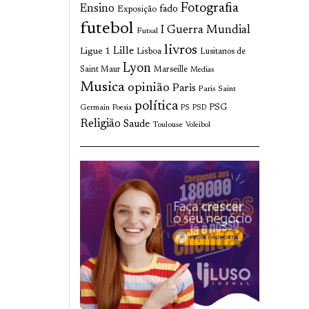
Fotografia
Ensino
fado
Exposição
futebol
I Guerra Mundial
Futsal
livros
Lille
Ligue 1
Lisboa
Lusitanos de
Lyon
Saint Maur
Marseille
Medias
Musica
opinião
Paris
Paris Saint
política
Germain
PSG
Poesia
PS
PSD
Religião
Saude
Toulouse
Voleibol