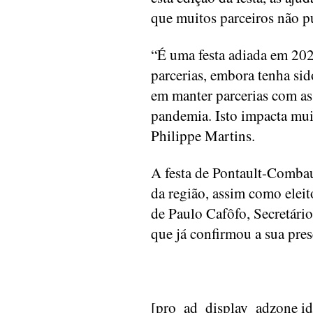
que muitos parceiros não 
“É uma festa adiada em 202
parcerias, embora tenha si
em manter parcerias com as
pandemia. Isto impacta mui
Philippe Martins.
A festa de Pontault-Combaul
da região, assim como elei
de Paulo Cafôfo, Secretári
que já confirmou a sua pre
[pro_ad_display_adzone i