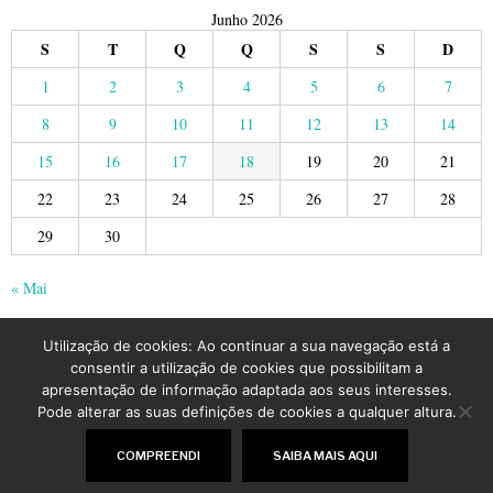
Junho 2026
S
T
Q
Q
S
S
D
1
2
3
4
5
6
7
8
9
10
11
12
13
14
15
16
17
18
19
20
21
22
23
24
25
26
27
28
29
30
« Mai
Utilização de cookies: Ao continuar a sua navegação está a
consentir a utilização de cookies que possibilitam a
apresentação de informação adaptada aos seus interesses.
Pode alterar as suas definições de cookies a qualquer altura.
©
2026
LusoJornal | Todos os direitos reservados
COMPREENDI
SAIBA MAIS AQUI