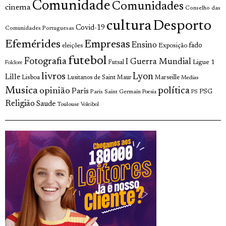
Comunidade
Comunidades
cinema
Conselho das
cultura
Desporto
Covid-19
Comunidades Portuguesas
Efemérides
Empresas
Ensino
fado
Exposição
eleições
futebol
Fotografia
I Guerra Mundial
Ligue 1
Futsal
Folclore
livros
Lyon
Lille
Lisboa
Lusitanos de Saint Maur
Marseille
Medias
Musica
política
opinião
Paris
Paris Saint Germain
PSG
Poesia
PS
Religião
Saude
Toulouse
Voleibol