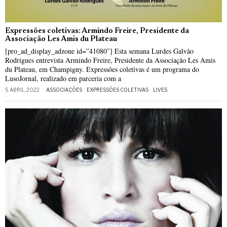
Expressões coletivas: Armindo Freire, Presidente da
Associação Les Amis du Plateau
[pro_ad_display_adzone id=”41080″] Esta semana Lurdes Galvão
Rodrigues entrevista Armindo Freire, Presidente da Associação Les Amis
du Plateau, em Champigny. Expressões coletivas é um programa do
LusoJornal, realizado em parceria com a
5 ABRIL, 2022
ASSOCIAÇÕES
·
EXPRESSÕES COLETIVAS
·
LIVES