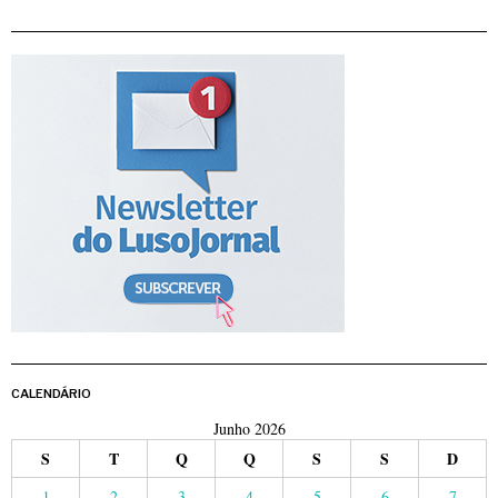
CALENDÁRIO
Junho 2026
S
T
Q
Q
S
S
D
1
2
3
4
5
6
7