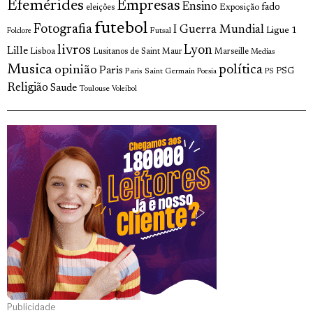
Efemérides
Empresas
Ensino
fado
Exposição
eleições
futebol
Fotografia
I Guerra Mundial
Ligue 1
Futsal
Folclore
livros
Lyon
Lille
Lisboa
Lusitanos de Saint Maur
Marseille
Medias
Musica
política
opinião
Paris
Paris Saint Germain
PSG
Poesia
PS
Religião
Saude
Toulouse
Voleibol
Publicidade