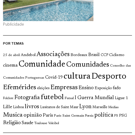
Publicidade
POR TEMAS
Associações
Brasil
Andebol
Bordeaux
Ciclismo
25 de abril
CCP
Comunidade
Comunidades
cinema
Conselho das
cultura
Desporto
Covid-19
Comunidades Portuguesas
Efemérides
Empresas
Ensino
fado
Exposição
eleições
futebol
Fotografia
I Guerra Mundial
Ligue 1
Futsal
Folclore
livros
Lyon
Lille
Lisboa
Lusitanos de Saint Maur
Marseille
Medias
Musica
política
opinião
Paris
Paris Saint Germain
PSG
Poesia
PS
Religião
Saude
Toulouse
Voleibol