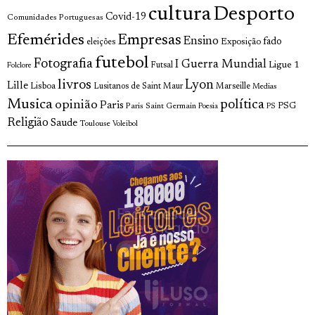
cultura
Desporto
Covid-19
Comunidades Portuguesas
Efemérides
Empresas
Ensino
fado
Exposição
eleições
futebol
Fotografia
I Guerra Mundial
Ligue 1
Futsal
Folclore
livros
Lyon
Lille
Lisboa
Lusitanos de Saint Maur
Marseille
Medias
Musica
política
opinião
Paris
Paris Saint Germain
PSG
Poesia
PS
Religião
Saude
Toulouse
Voleibol