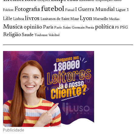
eleições
futebol
Fotografia
I Guerra Mundial
Ligue 1
Futsal
Folclore
livros
Lyon
Lille
Lisboa
Lusitanos de Saint Maur
Marseille
Medias
Musica
política
opinião
Paris
Paris Saint Germain
PSG
Poesia
PS
Religião
Saude
Toulouse
Voleibol
Publicidade