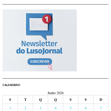
CALENDÁRIO
Junho 2026
S
T
Q
Q
S
S
D
1
2
3
4
5
6
7