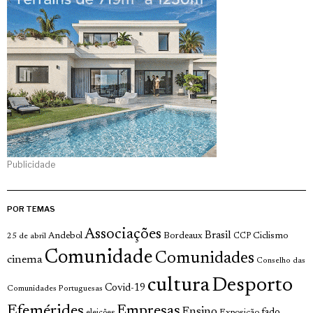
Publicidade
POR TEMAS
Associações
Brasil
Andebol
Bordeaux
Ciclismo
25 de abril
CCP
Comunidade
Comunidades
cinema
Conselho das
cultura
Desporto
Covid-19
Comunidades Portuguesas
Efemérides
Empresas
Ensino
fado
Exposição