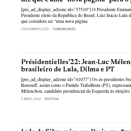
[pro_ad_display_adzone id=”37510″] O Presidente Emmanue
Presidente eleito da República do Brasil, Luiz Inácio Lula da
que considera ser “uma nova página
1 NOVEMBRO, 2022
COMUNIDADES
Présidentielles’22: Jean-Luc Méle
brasileiro de Lula, Dilma e PT
[pro_ad_display_adzone id=”41077″] Os ex-presidentes bras
Rousseff, assim como o Partido Trabalhista (PT), expressa
Mélenchon, candidato presidencial da Esquerda às eleições 
5 ABRIL, 2022
POLÍTICA