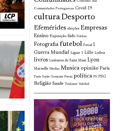
Comunidades
Conselho das
Covid-19
Comunidades Portuguesas
cultura
Desporto
Efemérides
Empresas
eleições
Ensino
fado
Exposição
Folclore
futebol
Fotografia
I
Futsal
Guerra Mundial
Lille
Ligue 1
Lisboa
livros
Lyon
Lusitanos de Saint Maur
Musica
opinião
Paris
Marseille
Medias
política
Paris Saint Germain
PSG
Poesia
PS
Religião
Saude
Toulouse
Voleibol