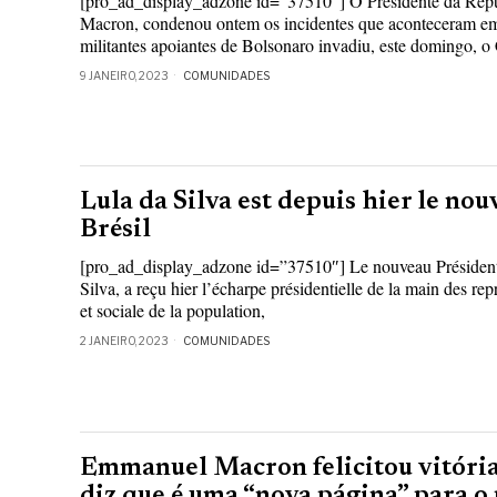
[pro_ad_display_adzone id=”37510″] O Presidente da Rep
Macron, condenou ontem os incidentes que aconteceram em
militantes apoiantes de Bolsonaro invadiu, este domingo, o
9 JANEIRO, 2023
COMUNIDADES
Lula da Silva est depuis hier le no
Brésil
[pro_ad_display_adzone id=”37510″] Le nouveau Président 
Silva, a reçu hier l’écharpe présidentielle de la main des rep
et sociale de la population,
2 JANEIRO, 2023
COMUNIDADES
Emmanuel Macron felicitou vitória 
diz que é uma “nova página” para o 