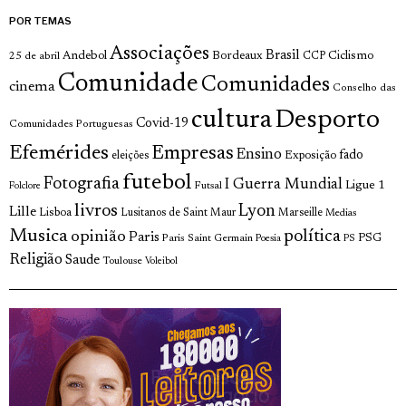
POR TEMAS
Associações
Brasil
Andebol
Bordeaux
Ciclismo
25 de abril
CCP
Comunidade
Comunidades
cinema
Conselho das
cultura
Desporto
Covid-19
Comunidades Portuguesas
Efemérides
Empresas
Ensino
fado
Exposição
eleições
futebol
Fotografia
I Guerra Mundial
Ligue 1
Futsal
Folclore
livros
Lyon
Lille
Lisboa
Lusitanos de Saint Maur
Marseille
Medias
Musica
política
opinião
Paris
Paris Saint Germain
PSG
Poesia
PS
Religião
Saude
Toulouse
Voleibol