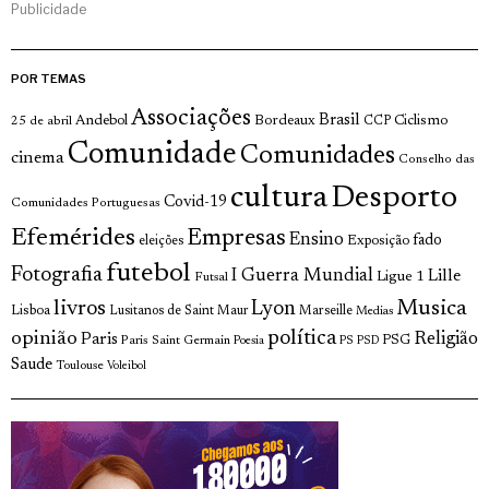
Publicidade
POR TEMAS
Associações
Brasil
Andebol
Bordeaux
Ciclismo
25 de abril
CCP
Comunidade
Comunidades
cinema
Conselho das
cultura
Desporto
Covid-19
Comunidades Portuguesas
Efemérides
Empresas
Ensino
fado
Exposição
eleições
futebol
Fotografia
I Guerra Mundial
Lille
Ligue 1
Futsal
livros
Musica
Lyon
Lisboa
Lusitanos de Saint Maur
Marseille
Medias
opinião
política
Religião
Paris
Paris Saint Germain
PSG
Poesia
PS
PSD
Saude
Toulouse
Voleibol