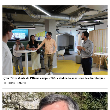
Lyon: ‘After Work’ do PBC no campus YNOV dedicado aos riscos de ciberataques
POR
JORGE CAMPOS