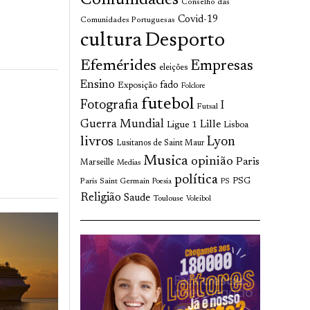
Comunidades
Conselho das
Covid-19
Comunidades Portuguesas
cultura
Desporto
Efemérides
Empresas
eleições
Ensino
fado
Exposição
Folclore
futebol
Fotografia
I
Futsal
Guerra Mundial
Lille
Ligue 1
Lisboa
livros
Lyon
Lusitanos de Saint Maur
Musica
opinião
Paris
Marseille
Medias
política
Paris Saint Germain
PSG
Poesia
PS
Religião
Saude
Toulouse
Voleibol