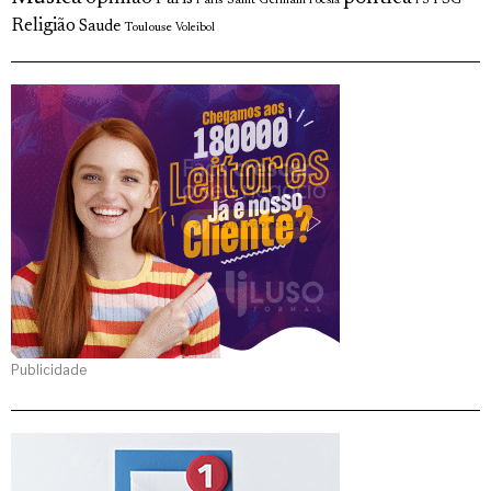
Poesia
PS
Religião
Saude
Toulouse
Voleibol
Publicidade