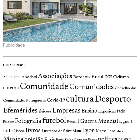
Publicidade
POR TEMAS
Associações
Brasil
Andebol
Bordeaux
Ciclismo
25 de abril
CCP
Comunidade
Comunidades
cinema
Conselho das
cultura
Desporto
Covid-19
Comunidades Portuguesas
Efemérides
Empresas
Ensino
fado
Exposição
eleições
futebol
Fotografia
I Guerra Mundial
Ligue 1
Futsal
Folclore
livros
Lyon
Lille
Lisboa
Lusitanos de Saint Maur
Marseille
Medias
Musica
política
opinião
Paris
Paris Saint Germain
PSG